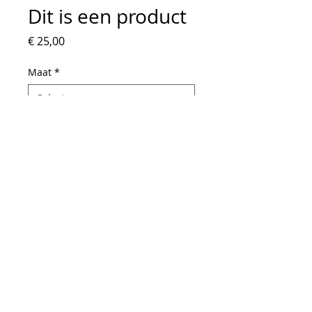
Dit is een product
Prijs
€ 25,00
Maat
*
Aantal
*
In winkelwagen
Dit is een productbeschrijving. 
Hier kunt u meer details kwijt over 
uw product, zoals de maat, het 
materiaal, gebruiksinstructies 
enzovoort.