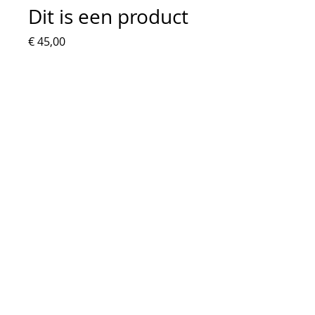
Dit is een product
Prijs
€ 45,00
Aantal
*
In winkelwagen
Dit is een productbeschrijving. 
Hier kunt u meer details kwijt over 
uw product, zoals de maat, het 
materiaal, gebruiksinstructies 
enzovoort.
PRODUCTGEGEVENS
Dit is ruimte voor 